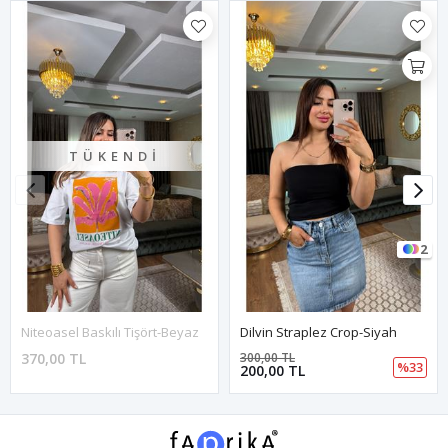
TÜKENDI
2
Niteoasel Baskılı Tişört-Beyaz
Dilvin Straplez Crop-Siyah
370,00 TL
300,00 TL
%33
200,00 TL