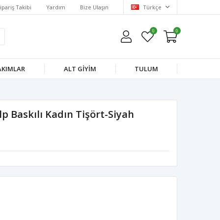
ipariş Takibi
Yardım
Bize Ulaşın
Türkçe
0
0
AKIMLAR
ALT GIYIM
TULUM
lp Baskılı Kadın Tişört-Siyah