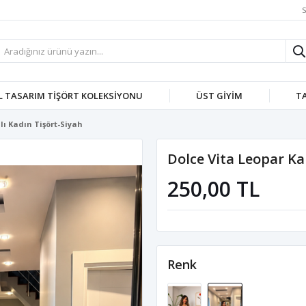
S
L TASARIM TİŞÖRT KOLEKSİYONU
ÜST GIYIM
T
lı Kadın Tişört-Siyah
Dolce Vita Leopar Ka
250,00 TL
Renk