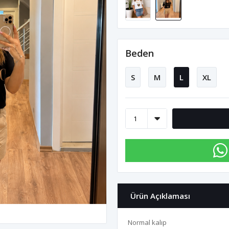
Beden
S
M
L
XL
Ürün Açıklaması
Normal kalıp