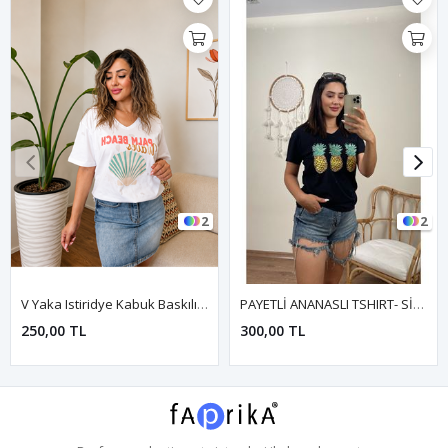
2
2
V Yaka Istiridye Kabuk Baskılı Kadın Tişört-Beyaz
PAYETLİ ANANASLI TSHIRT- SİYAH
250,00 TL
300,00 TL