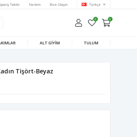
ipariş Takibi
Yardım
Bize Ulaşın
Türkçe
0
0
AKIMLAR
ALT GIYIM
TULUM
Kadın Tişört-Beyaz