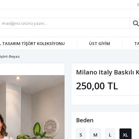
S
L TASARIM TİŞÖRT KOLEKSİYONU
ÜST GIYIM
T
işört-Beyaz
Milano Italy Baskılı 
250,00 TL
Beden
S
M
L
XL