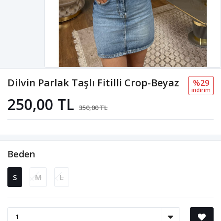
Dilvin Parlak Taşlı Fitilli Crop-Beyaz
%29
i̇ndi̇ri̇m
250,00 TL
350,00 TL
Beden
S
M
L