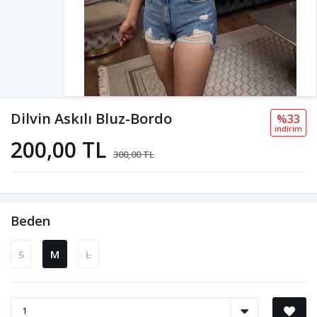
Dilvin Askılı Bluz-Bordo
%33
i̇ndi̇ri̇m
200,00 TL
300,00 TL
Beden
S
M
L