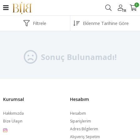
0
TR
Filtrele
Sonuç Bulunamadı!
Kurumsal
Hesabım
Hakkımızda
Hesabım
Bize Ulaşın
Siparişlerim
Adres Bilgilerim
Alışveriş Sepetim