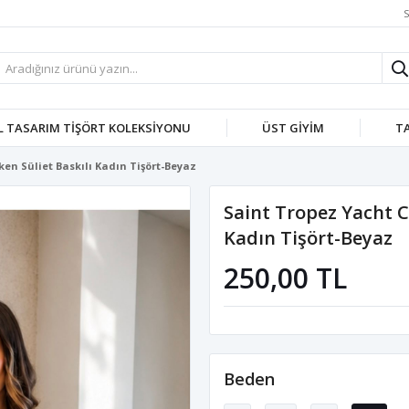
S
L TASARIM TİŞÖRT KOLEKSİYONU
ÜST GIYIM
T
ken Süliet Baskılı Kadın Tişört-Beyaz
Saint Tropez Yacht C
Kadın Tişört-Beyaz
250,00 TL
Beden