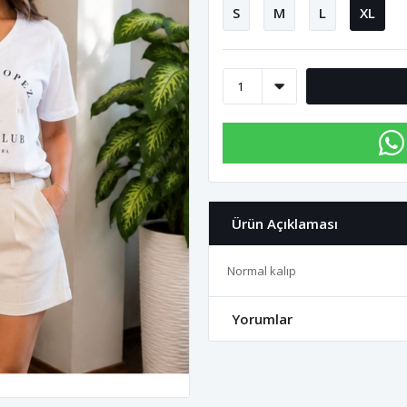
S
M
L
XL
Ürün Açıklaması
Normal kalıp
Yorumlar