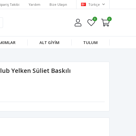
ipariş Takibi
Yardım
Bize Ulaşın
Türkçe
0
0
AKIMLAR
ALT GIYIM
TULUM
lub Yelken Süliet Baskılı