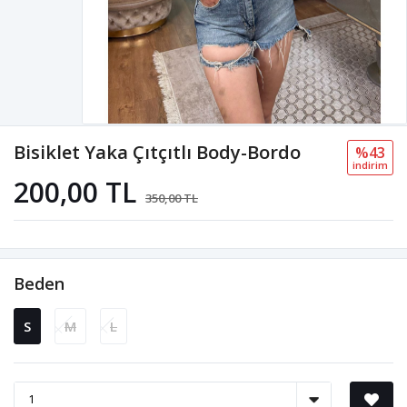
Bisiklet Yaka Çıtçıtlı Body-Bordo
%43
i̇ndi̇ri̇m
200,00 TL
350,00 TL
Beden
S
M
L