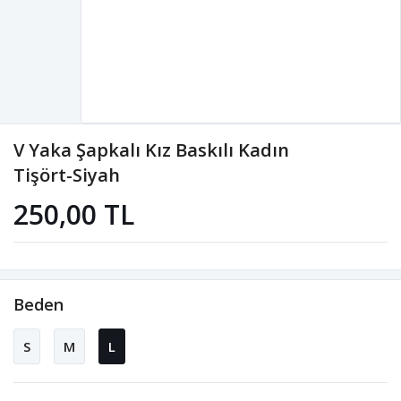
V Yaka Şapkalı Kız Baskılı Kadın
Tişört-Siyah
250,00 TL
Beden
S
M
L