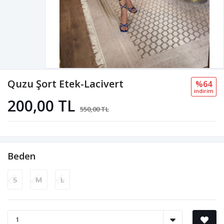
Quzu Şort Etek-Lacivert
%64
i̇ndi̇ri̇m
200,00 TL
550,00 TL
Beden
S
M
L