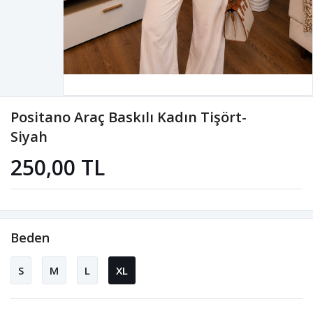
Positano Araç Baskılı Kadın Tişört-
Siyah
250,00 TL
Beden
S
M
L
XL